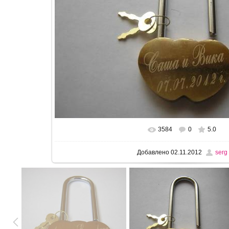
3584
0
5.0
В реальном размере
560x420
/ 
Добавлено
02.11.2012
serg