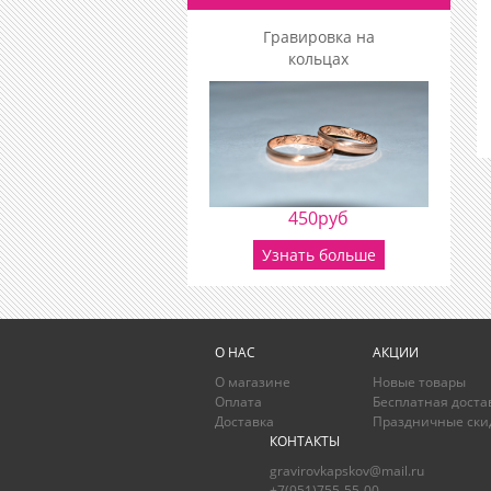
Гравировка на
кольцах
450руб
Узнать больше
О НАС
АКЦИИ
О магазине
Новые товары
Оплата
Бесплатная доста
Доставка
Праздничные ски
КОНТАКТЫ
gravirovkapskov@mail.ru
+7(951)755-55-00