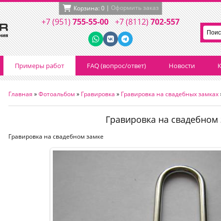
|
Оформить заказ
Корзина:
0
+7 (951)
755-55-00
+7 (8112)
702-557
Примеры работ
FAQ (вопрос/ответ)
Новости
К
Главная
»
Фотоальбом
»
Гравировка
»
Гравировка на свадебных замках
Гравировка на свадебном
Гравировка на свадебном замке