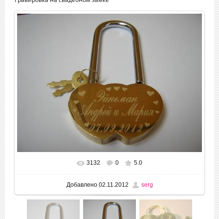
3132
0
5.0
В реальном размере
752x564
/ 76.8Kb
Добавлено
02.11.2012
serg