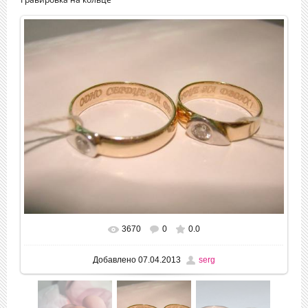
3670
0
0.0
В реальном размере
695x521
/ 43.7Kb
Добавлено
07.04.2013
serg