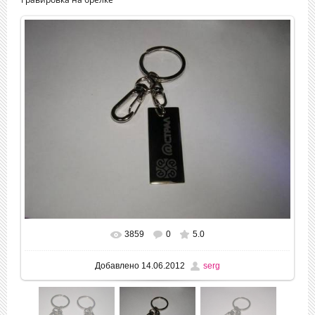
3859
0
5.0
В реальном размере
604x452
/ 25.8Kb
Добавлено
14.06.2012
serg