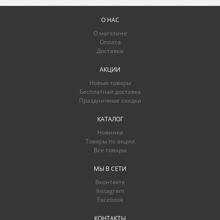
О НАС
О магазине
Оплата
Доставка
АКЦИИ
Новые товары
Бесплатная доставка
Праздничные скидки
КАТАЛОГ
Новинки
Товары по акции
Все товары
МЫ В СЕТИ
Вконтакте
Instagram
Facebook
КОНТАКТЫ