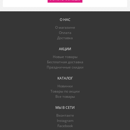
О НАС
О магазине
Оплата
Доставка
АКЦИИ
Новые товары
Бесплатная доставка
Праздничные скидки
КАТАЛОГ
Новинки
Товары по акции
Все товары
МЫ В СЕТИ
Вконтакте
Instagram
Facebook